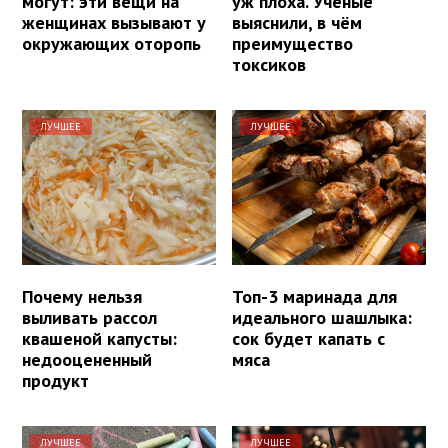
могут: эти вещи на
уж плоха. Учёные
женщинах вызывают у
выяснили, в чём
окружающих оторопь
преимущество
токсиков
ЛУЧШЕЕ
ЛУЧШЕЕ
Почему нельзя
Топ-3 маринада для
выливать рассол
идеального шашлыка:
квашеной капусты:
сок будет капать с
недооцененный
мяса
продукт
ЛУЧШЕЕ
ЛУЧШЕЕ