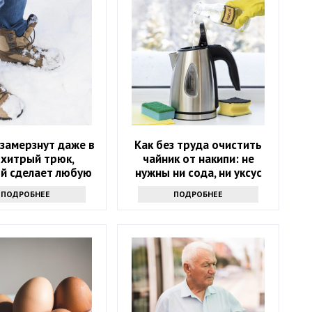
 замерзнут даже в
Как без труда очистить
 хитрый трюк,
чайник от накипи: не
й сделает любую
нужны ни сода, ни уксус
 в разы теплее
ПОДРОБНЕЕ
ПОДРОБНЕЕ