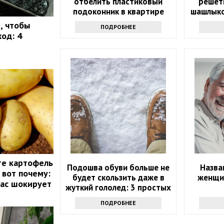
отбелить пластиковый
решет
подоконник в квартире
шашлыко
, чтобы
ПОДРОБНЕЕ
од: 4
те картофель
Подошва обуви больше не
Назва
 вот почему:
будет скользить даже в
женщи
вас шокирует
жуткий гололед: 3 простых
хитрости
ПОДРОБНЕЕ