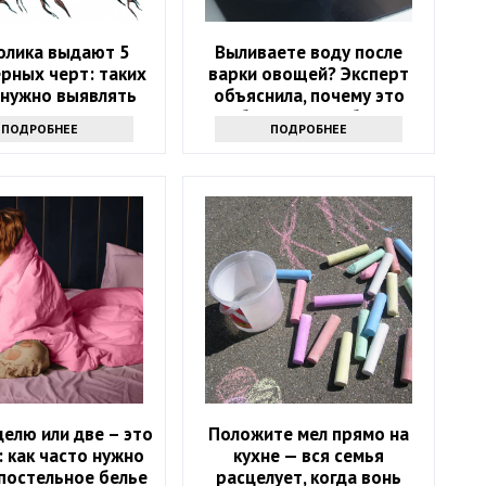
олика выдают 5
Выливаете воду после
рных черт: таких
варки овощей? Эксперт
 нужно выявлять
объяснила, почему это
сразу
большая ошибка
ПОДРОБНЕЕ
ПОДРОБНЕЕ
делю или две – это
Положите мел прямо на
 как часто нужно
кухне — вся семья
постельное белье
расцелует, когда вонь