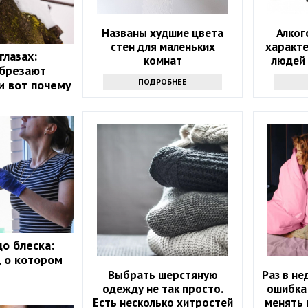
Названы худшие цвета
Алког
стен для маленьких
характе
глазах:
комнат
людей
обрезают
ПОДРОБНЕЕ
и вот почему
до блеска:
, о котором
Выбрать шерстяную
Раз в не
одежду не так просто.
ошибка:
Есть несколько хитростей
менять 