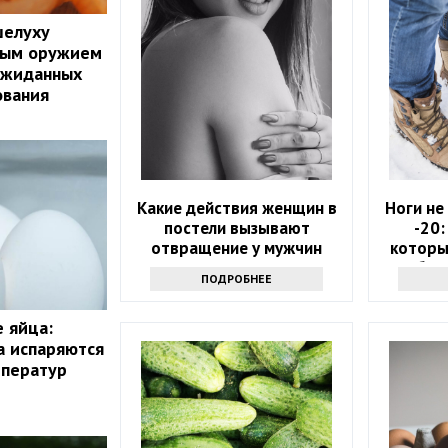
шелуху
ным оружием
ожиданных
ования
Какие действия женщин в
Ноги не
постели вызывают
-20:
отвращение у мужчин
которы
обувь
ПОДРОБНЕЕ
е яйца:
а испаряются
мператур