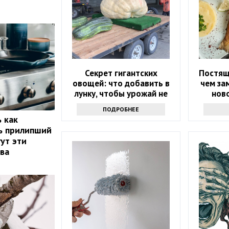
Секрет гигантских
Постящ
овощей: что добавить в
чем за
лунку, чтобы урожай не
нов
поместился в ведро
ПОДРОБНЕЕ
ь как
ь прилипший
ут эти
ва