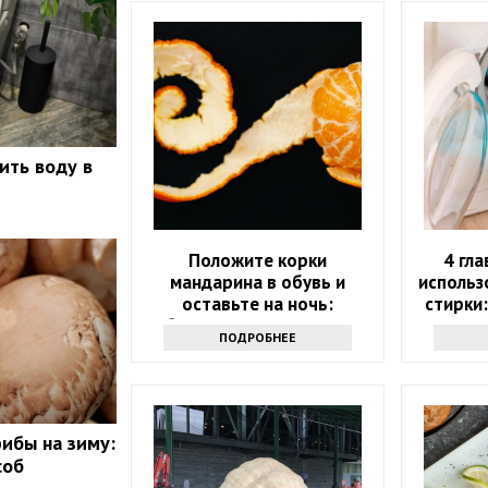
ить воду в
Положите корки
4 гл
мандарина в обувь и
использ
оставьте на ночь:
стирки
обалдеете, какую пользу
ПОДРОБНЕЕ
это принесет
рибы на зиму:
соб