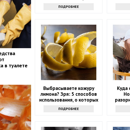
ПОДРОБНЕЕ
едства
от
а в туалете
Выбрасываете кожуру
Куда 
лимона? Зря: 5 способов
Но
использования, о которых
разор
вы не догадывались
назвал
ПОДРОБНЕЕ