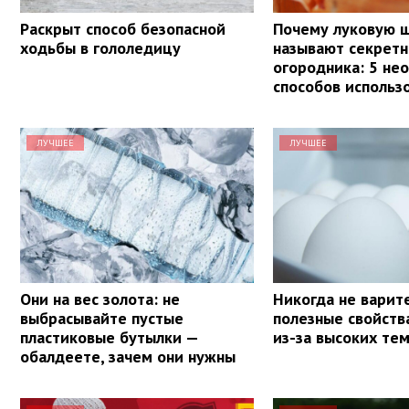
Раскрыт способ безопасной
Почему луковую 
ходьбы в гололедицу
называют секрет
огородника: 5 не
способов использ
ЛУЧШЕЕ
ЛУЧШЕЕ
Они на вес золота: не
Никогда не варит
выбрасывайте пустые
полезные свойств
пластиковые бутылки —
из-за высоких те
обалдеете, зачем они нужны